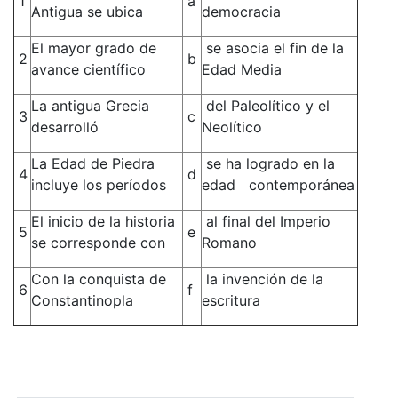
1
a
Antigua se ubica
democracia
El mayor grado de
se asocia el fin de la
2
b
avance científico
Edad Media
La antigua Grecia
del Paleolítico y el
3
c
desarrolló
Neolítico
La Edad de Piedra
se ha logrado en la
4
d
incluye los períodos
edad contemporánea
El inicio de la historia
al final del Imperio
5
e
se corresponde con
Romano
Con la conquista de
la invención de la
6
f
Constantinopla
escritura