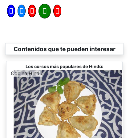
Contenidos que te pueden interesar
Los cursos más populares de Hindú:
-
Cocina Hindú