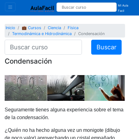
Mi Aula
Facil
Inicio
💼 Cursos
Ciencia
Física
Termodinámica e Hidrodinámica
Condensación
Buscar
Condensación
Seguramente tienes alguna experiencia sobre el tema
de la
condensación.
¿Quién no ha hecho alguna vez un monigote (dibujo
de poco valor) aprovechando un cristal empañado