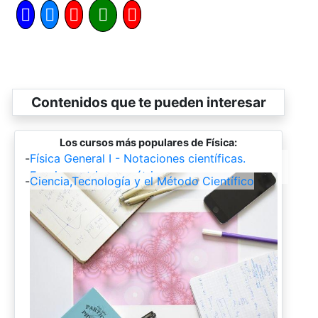
Contenidos que te pueden interesar
Los cursos más populares de Física:
-
Física General I - Notaciones científicas.
Funciones trigonométricas
-
Ciencia,Tecnología y el Método Científico