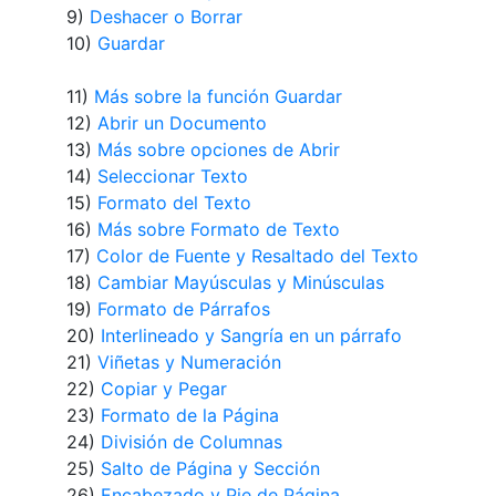
9)
Deshacer o Borrar
10)
Guardar
11)
Más sobre la función Guardar
12)
Abrir un Documento
13)
Más sobre opciones de Abrir
14)
Seleccionar Texto
15)
Formato del Texto
16)
Más sobre Formato de Texto
17)
Color de Fuente y Resaltado del Texto
18)
Cambiar Mayúsculas y Minúsculas
19)
Formato de Párrafos
20)
Interlineado y Sangría en un párrafo
21)
Viñetas y Numeración
22)
Copiar y Pegar
23)
Formato de la Página
24)
División de Columnas
25)
Salto de Página y Sección
26)
Encabezado y Pie de Página