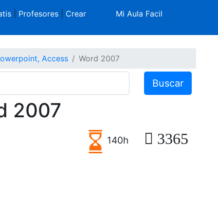
tis
|
Profesores
|
Crear
Mi Aula Facil
Powerpoint, Access
Word 2007
Buscar
rd 2007
3365
140h