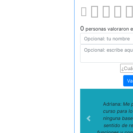
0
personas valoraron e
Va
Adriana:
Me p
curso para lo
ninguna base 
Previous
sentido de r
funciones y con