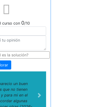
0
l curso con
/10
lorar
arecio un buen
s que no tienen
y para mi en el
Next
ecordar algunas
ocer otras (2026-