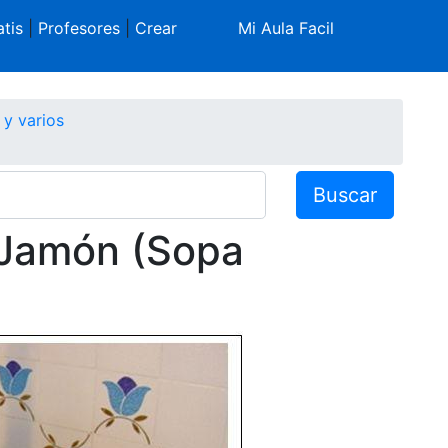
tis
|
Profesores
|
Crear
Mi Aula Facil
y varios
Buscar
 Jamón (Sopa