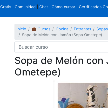
 Gratis
|
Comunidad
|
Chat
|
Cómo cursar
|
Certificados Gra
Inicio
💼 Cursos
Cocina
Entrantes
Sopas 
Sopa de Melón con Jamón (Sopa Ometepe)
Sopa de Melón con
Ometepe)