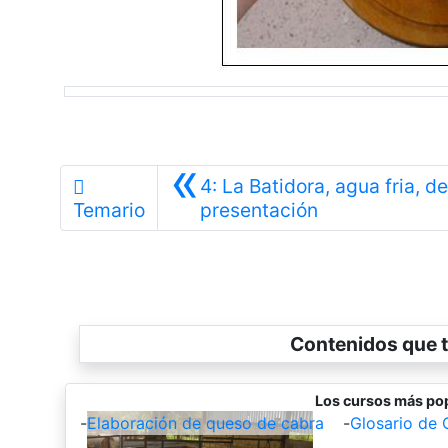
«
4: La Batidora, agua fria, d
Anterior
Temario
presentación
Contenidos que t
Los cursos más pop
-
Elaboración de queso de cabra
-
Glosario de 