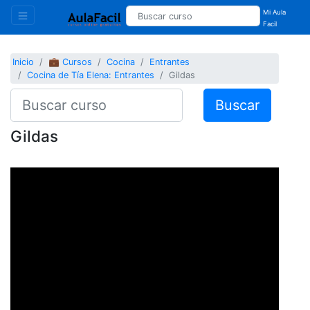
Mi Aula
Facil
Inicio
💼 Cursos
Cocina
Entrantes
Cocina de Tía Elena: Entrantes
Gildas
Buscar
Gildas