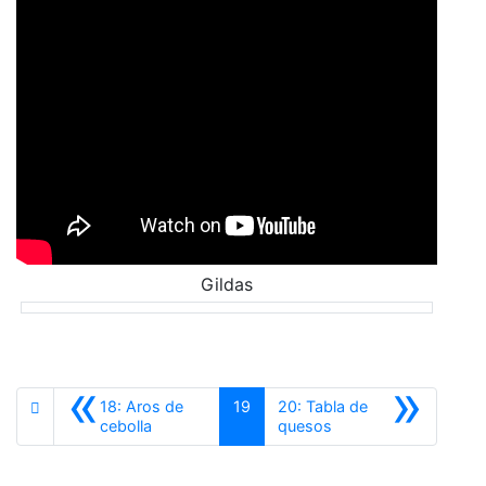
Gildas
«
»
18: Aros de
19
20: Tabla de
Anterior
Siguiente
cebolla
quesos