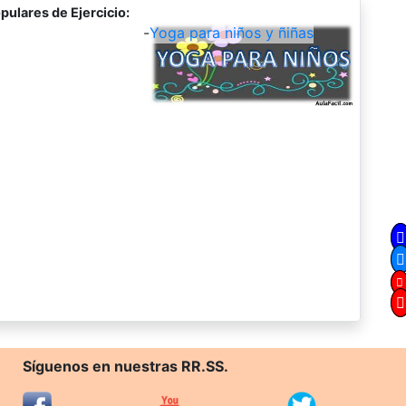
pulares de Ejercicio:
-
Yoga para niños y ñiñas
Síguenos en nuestras RR.SS.