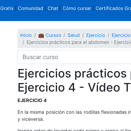
 Gratis
|
Comunidad
|
Chat
|
Cómo cursar
|
Certificados Gra
Inicio
💼 Cursos
Salud
Ejercicio
Ejercici
Ejercicios prácticos para el abdomen - Ejercici
Ejercicios prácticos
Ejercicio 4 - Vídeo T
EJERCICIO 4
En la misma posición con las rodillas flexionadas i
y viceversa.
Inspira antes de levantar cada pierna y espira al lle