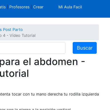
tis
|
Profesores
|
Crear
Mi Aula Facil
os Post Parto
o 4 - Vídeo Tutorial
Buscar
 para el abdomen -
utorial
ntenta tocar con tu mano derecha tu rodilla izquierda
gar con la pierna a la posición vertical.