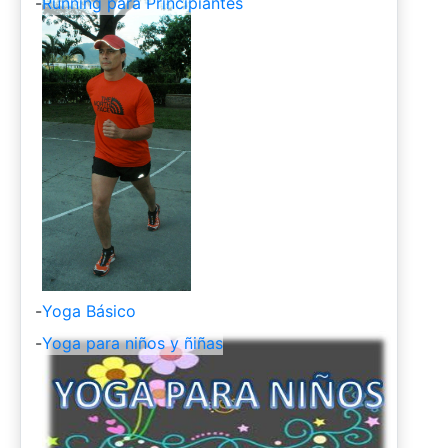
-
Running para Principiantes
-
Yoga Básico
-
Yoga para niños y ñiñas