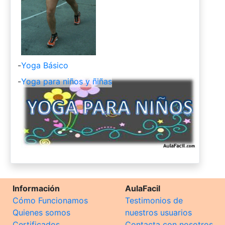
-
Yoga Básico
-
Yoga para niños y ñiñas
Información
AulaFacil
Cómo Funcionamos
Testimonios de
Quienes somos
nuestros usuarios
Certificados
Contacta con nosotros