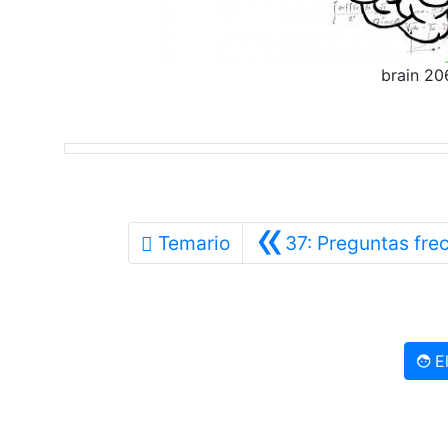
brain 2
«
Temario
37: Preguntas fre
El