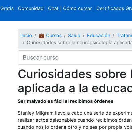
 Gratis
|
Comunidad
|
Chat
|
Cómo cursar
|
Certificados Gra
Inicio
💼 Cursos
Salud
Educación
Tratam
Curiosidades sobre la neuropsicología aplicad
Curiosidades sobre 
aplicada a la educa
Ser malvado es fácil si recibimos órdenes
Stanley Milgram llevo a cabo una serie de experi
realizar actos deleznables cuando recibimos órden
cuando nos lo ordene otro y no sea por propia volu