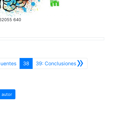
062055 640
»
Anterior
Siguiente
cuentes
38
39: Conclusiones
 autor