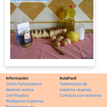
Información
AulaFacil
Cómo Funcionamos
Testimonios de
Quienes somos
nuestros usuarios
Certificados
Contacta con nosotros
Profesores Expertos
Preferencias de