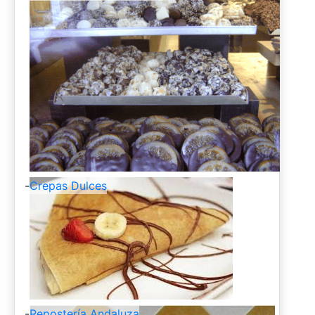
-
Crepas Dulces
-
Repostería Andaluza