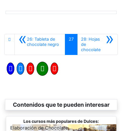
«
»
26: Tableta de
27
28: Hojas
Anterior
chocolate negro
de
Siguiente
chocolate
Contenidos que te pueden interesar
Los cursos más populares de Dulces:
-
Elaboración de Chocolate