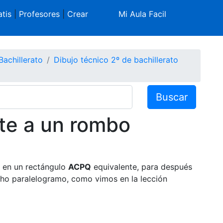
tis
|
Profesores
|
Crear
Mi Aula Facil
Bachillerato
Dibujo técnico 2º de bachillerato
Buscar
te a un rombo
en un rectángulo
ACPQ
equivalente, para después
cho paralelogramo, como vimos en la lección