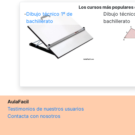
Los cursos más populares d
-
Dibujo técnico 1º de
-
Dibujo técnic
bachillerato
bachillerato
AulaFacil
Testimonios de nuestros usuarios
Contacta con nosotros