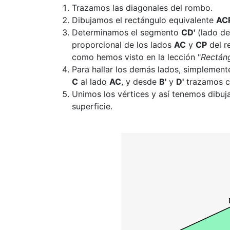
Trazamos las diagonales del rombo.
Dibujamos el rectángulo equivalente
AC
Determinamos el segmento
CD'
(lado de
proporcional de los lados
AC
y
CP
del r
como hemos visto en la lección "
Rectáng
Para hallar los demás lados, simplement
C
al lado
AC
, y desde
B'
y
D'
trazamos co
Unimos los vértices y así tenemos dibuj
superficie.