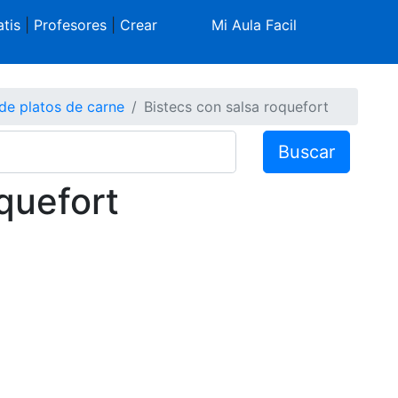
tis
|
Profesores
|
Crear
Mi Aula Facil
de platos de carne
Bistecs con salsa roquefort
Buscar
quefort