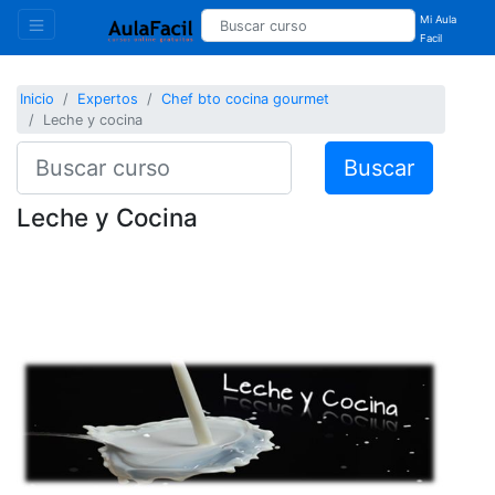
Mi Aula
Facil
Inicio
Expertos
Chef bto cocina gourmet
Leche y cocina
Buscar
Leche y Cocina