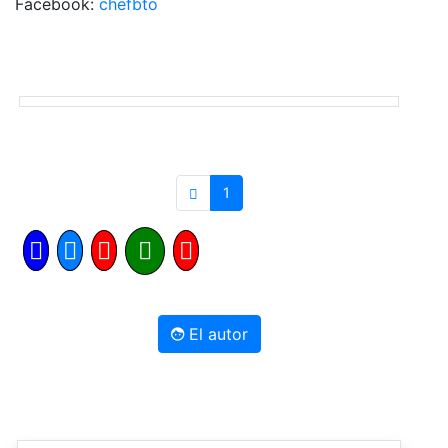
Facebook:
chefbto
1
El autor