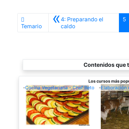
«
4: Preparando el
5
Anterior
Temario
caldo
Contenidos que t
Los cursos más popu
-
Cocina Vegetariana - Chef Beto
-
Elaboración 