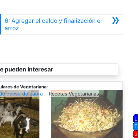
»
6: Agregar el caldo y finalización el
Siguiente
arroz
e pueden interesar
lares de Vegetariana:
de queso de cabra
-
Recetas Vegetarianas