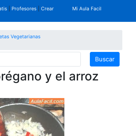
tis
|
Profesores
|
Crear
Mi Aula Facil
etas Vegetarianas
Buscar
régano y el arroz