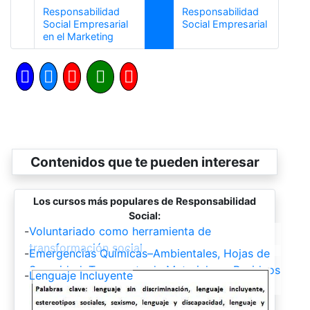
Responsabilidad
Responsabilidad
Siguiente
Social Empresarial
Social Empresarial
Anterior
en el Marketing
Contenidos que te pueden interesar
Los cursos más populares de Responsabilidad
Social:
-
Voluntariado como herramienta de
transformación social
-
Emergencias Químicas–Ambientales, Hojas de
Seguridad, Transporte de Materiales y Residuos
-
Lenguaje Incluyente
Peligrosos, Principios de Toxicología