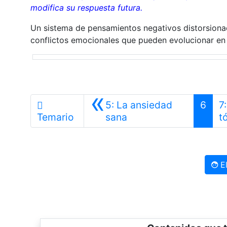
modifica su respuesta futura.
Un sistema de pensamientos negativos distorsion
conflictos emocionales que pueden evolucionar e
«
5: La ansiedad
6
7
Anterior
Temario
sana
t
El