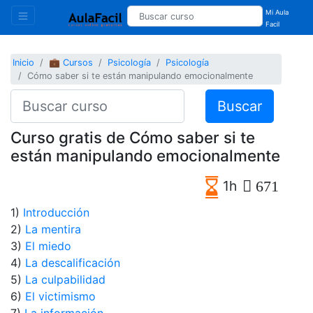
Mi Aula
Facil
Inicio
💼 Cursos
Psicología
Psicología
Cómo saber si te están manipulando emocionalmente
Buscar
Curso gratis de Cómo saber si te
están manipulando emocionalmente
1h
671
1)
Introducción
2)
La mentira
3)
El miedo
4)
La descalificación
5)
La culpabilidad
6)
El victimismo