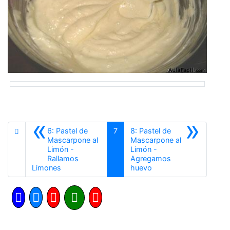
«
»
6: Pastel de
7
8: Pastel de
Mascarpone al
Mascarpone al
Limón -
Limón -
Rallamos
Agregamos
Anterior
Siguiente
Limones
huevo