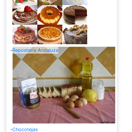
-
Repostería Andaluza
-
Chocotejas