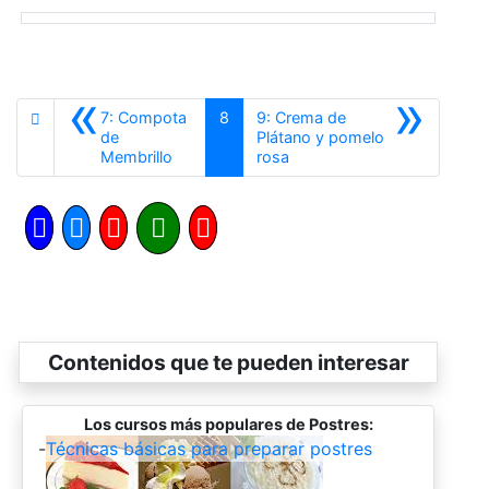
«
»
7: Compota
8
9: Crema de
de
Plátano y pomelo
Anterior
Siguiente
Membrillo
rosa
Contenidos que te pueden interesar
Los cursos más populares de Postres:
-
Técnicas básicas para preparar postres