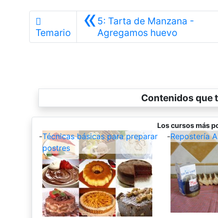
«
5: Tarta de Manzana -
Anterior
Temario
Agregamos huevo
Contenidos que t
Los cursos más po
-
Técnicas básicas para preparar
-
Repostería 
postres