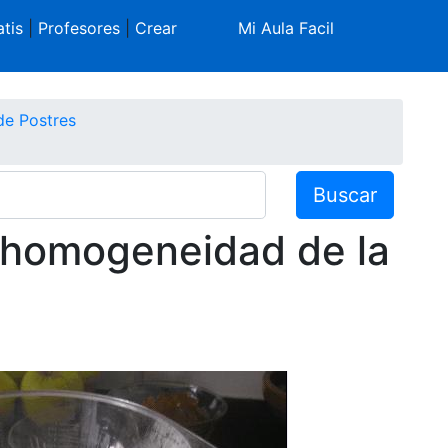
tis
|
Profesores
|
Crear
Mi Aula Facil
de Postres
Buscar
 homogeneidad de la