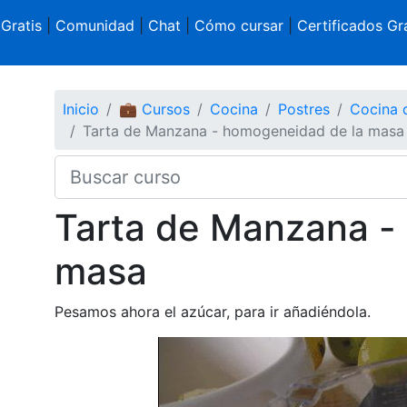
 Gratis
|
Comunidad
|
Chat
|
Cómo cursar
|
Certificados Gra
Inicio
💼 Cursos
Cocina
Postres
Cocina 
Tarta de Manzana - homogeneidad de la masa
Tarta de Manzana -
masa
Pesamos ahora el azúcar, para ir añadiéndola.