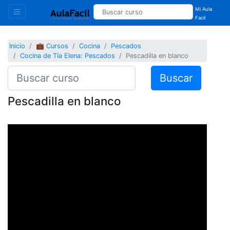
Mi Aula
Facil
Inicio
💼 Cursos
Cocina
Pescados
Cocina de Tía Elena: Pescados
Pescadilla en blanco
Buscar
Pescadilla en blanco