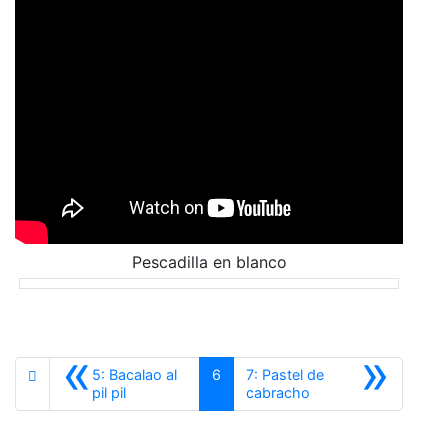
Pescadilla en blanco
«
»
5: Bacalao al
6
7: Pastel de
Anterior
Siguiente
pil pil
cabracho