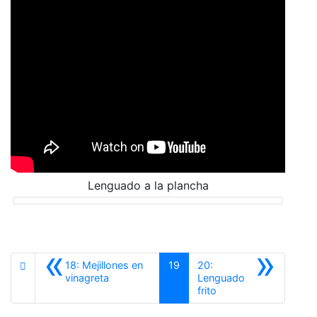
Lenguado a la plancha
«
»
18: Mejillones en
19
20:
Anterior
vinagreta
Lenguado
Siguiente
frito