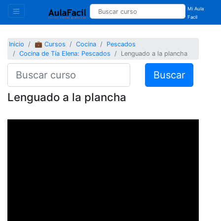
Mi Aula
Facil
Inicio
💼 Cursos
Cocina
Pescados
Cocina de Tía Elena: Pescados
Lenguado a la plancha
Buscar
Lenguado a la plancha