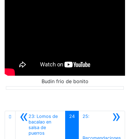
Budin frio de bonito
«
»
23: Lomos de
24
25:
bacalao en
salsa de
Anterior
puerros
Recomendaciones