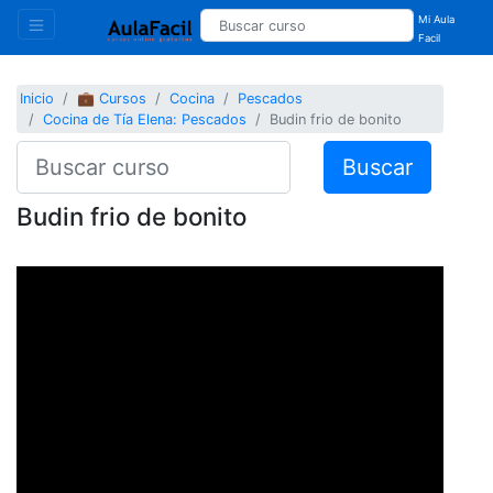
Mi Aula
Facil
Inicio
💼 Cursos
Cocina
Pescados
Cocina de Tía Elena: Pescados
Budin frio de bonito
Buscar
Budin frio de bonito