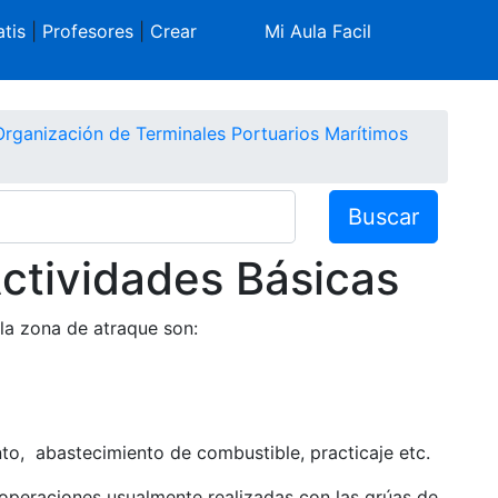
tis
|
Profesores
|
Crear
Mi Aula Facil
Organización de Terminales Portuarios Marítimos
Buscar
ctividades Básicas
 la zona de atraque son:
to, abastecimiento de combustible, practicaje etc.
operaciones usualmente realizadas con las grúas de