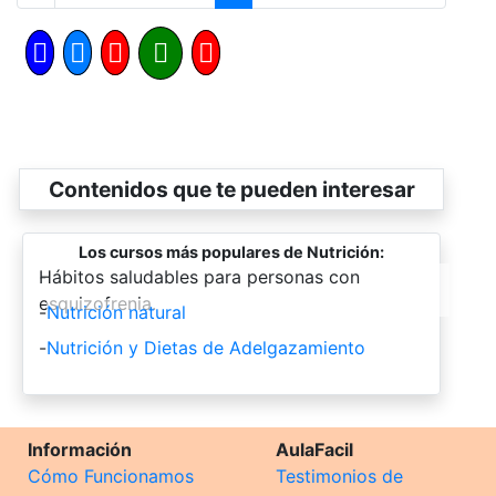
Contenidos que te pueden interesar
Los cursos más populares de Nutrición:
-
Hábitos saludables para personas con
esquizofrenia.
-
Nutrición natural
-
Nutrición y Dietas de Adelgazamiento
Información
AulaFacil
Cómo Funcionamos
Testimonios de