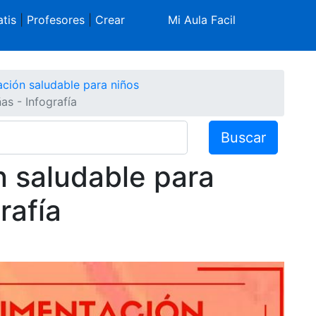
tis
|
Profesores
|
Crear
Mi Aula Facil
ación saludable para niños
as - Infografía
Buscar
n saludable para
rafía