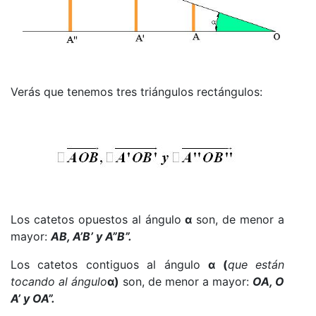
Verás que tenemos tres triángulos rectángulos:
Los catetos opuestos al ángulo
α
son, de menor a
mayor:
AB, A’B’ y A”B”.
Los catetos contiguos al ángulo
α (
que están
tocando al
ángulo
α
)
son, de menor a mayor:
OA, O
A’ y OA”.