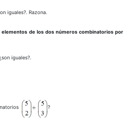
on iguales?. Razona.
los elementos de los dos números combinatorios por
¿son iguales?.
inatorios
?