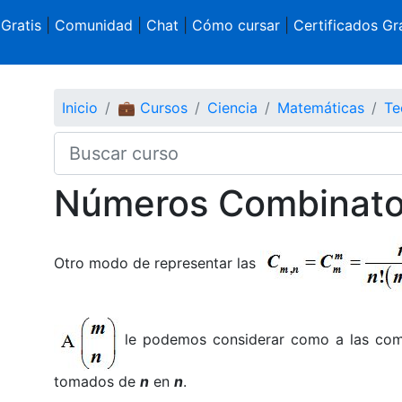
 Gratis
|
Comunidad
|
Chat
|
Cómo cursar
|
Certificados Gra
Inicio
💼 Cursos
Ciencia
Matemáticas
Te
Números Combinato
Otro modo de representar las
le podemos considerar como a las co
tomados de
n
en
n
.