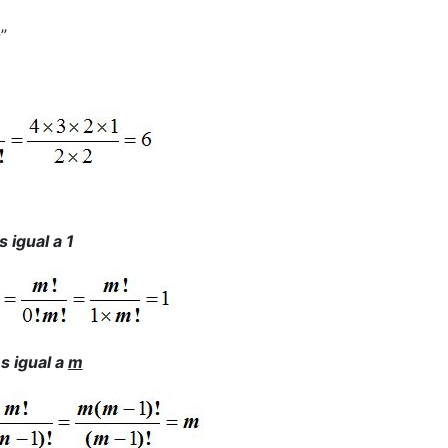
n
”
 igual a 1
s igual a
m