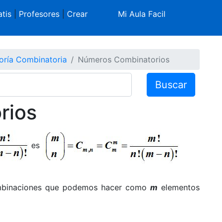
tis
|
Profesores
|
Crear
Mi Aula Facil
oría Combinatoria
Números Combinatorios
Buscar
rios
es
mbinaciones que podemos hacer como
m
elementos