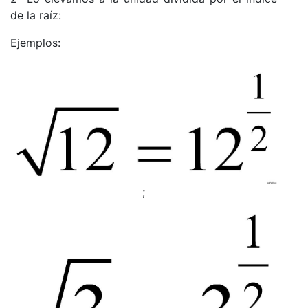
de la raíz:
Ejemplos:
;