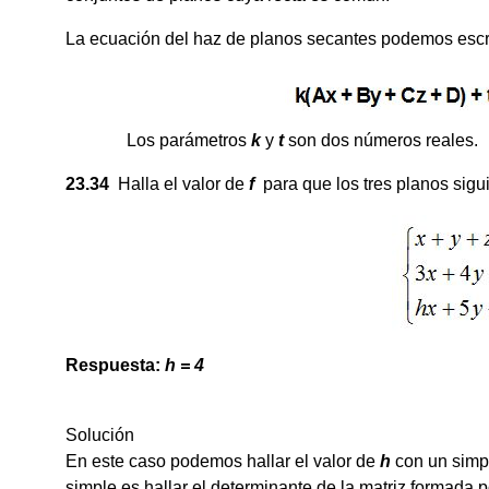
La ecuación del haz de planos secantes podemos escr
Los parámetros
k
y
t
son dos números reales.
23.34
Halla el valor de
f
para que los tres planos sigui
Respuesta:
h = 4
Solución
En este caso podemos hallar el valor de
h
con un simpl
simple es hallar el determinante de la matriz formada po