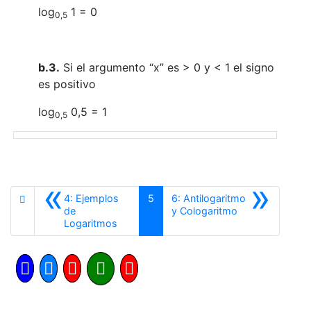
log
1 = 0
0,5
b.3.
Si el argumento “x” es > 0 y < 1 el signo
es positivo
log
0,5 = 1
0,5
«
»
4: Ejemplos
5
6: Antilogaritmo
Siguiente
de
y Cologaritmo
Anterior
Logaritmos