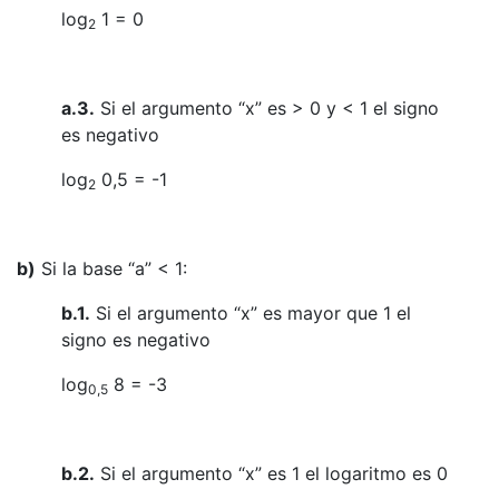
log
1 = 0
2
a.3.
Si el argumento “x” es > 0 y < 1 el signo
es negativo
log
0,5 = -1
2
b)
Si la base “a” < 1:
b.1.
Si el argumento “x” es mayor que 1 el
signo es negativo
log
8 = -3
0,5
b.2.
Si el argumento “x” es 1 el logaritmo es 0