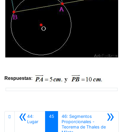
Respuestas
:
«
»
44:
45
46: Segmentos
Lugar
Proporcionales -
Teorema de Thales de
Siguiente