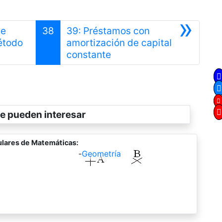
»
de
38
39: Préstamos con
étodo
amortización de capital
Siguiente
constante
e pueden interesar
lares de Matemáticas:
-
Geometría