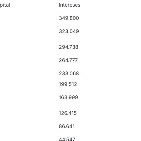
pital
Intereses
349.800
323.049
294.738
264.777
233.068
199.512
163.999
126.415
86.641
44.547