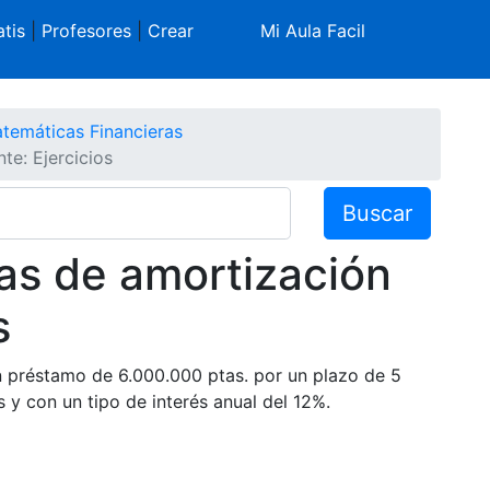
tis
|
Profesores
|
Crear
Mi Aula Facil
temáticas Financieras
e: Ejercicios
Buscar
as de amortización
s
un préstamo de 6.000.000 ptas. por un plazo de 5
y con un tipo de interés anual del 12%.