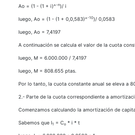
-n
Ao = (1 - (1 + i)^
)/ i
-10
luego, Ao = (1 - (1 + 0,0,583)^
)/ 0,0583
luego, Ao = 7,4197
A continuación se calcula el valor de la cuota cons
luego, M = 6.000.000 / 7,4197
luego, M = 808.655 ptas.
Por lo tanto, la cuota constante anual se eleva a 8
2.- Parte de la cuota correspondiente a amortizació
Comenzamos calculando la amortización de capital
Sabemos que I
= C
* i * t
1
o