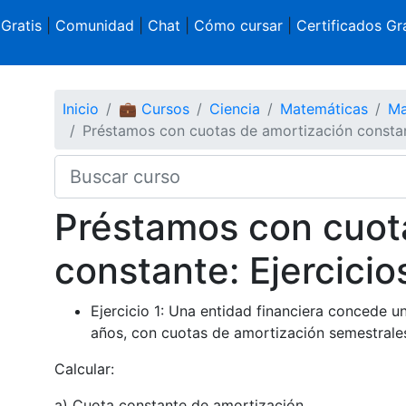
 Gratis
|
Comunidad
|
Chat
|
Cómo cursar
|
Certificados Gra
Inicio
💼 Cursos
Ciencia
Matemáticas
Ma
Préstamos con cuotas de amortización constant
Préstamos con cuot
constante: Ejercicio
Ejercicio 1: Una entidad financiera concede 
años, con cuotas de amortización semestrales 
Calcular:
a) Cuota constante de amortización