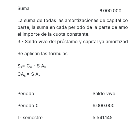
Suma
6.000.000
La suma de todas las amortizaciones de capital coi
parte, la suma en cada periodo de la parte de amor
el importe de la cuota constante.
3.- Saldo vivo del préstamo y capital ya amortiza
Se aplican las fórmulas:
S
= C
- S A
s
o
k
CA
= S A
s
k
Periodo
Saldo vivo
Periodo 0
6.000.000
1° semestre
5.541.145