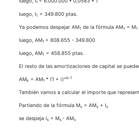
luego, I
= 6.000.000 * 0,0583 * 1
1
luego, I
= 349.800 ptas.
1
Ya podemos despejar AM
de la fórmula AM
= M
1
1
1
luego, AM
= 808.655 - 349.800
1
luego, AM
= 458.855 ptas.
1
El resto de las amortizaciones de capital se pueden
k-1
AM
= AM
* (1 + i)^
k
1
También vamos a calcular el importe que represent
Partiendo de la fórmula M
= AM
+ I
s
s
s
se despeja I
= M
- AM
s
s
s