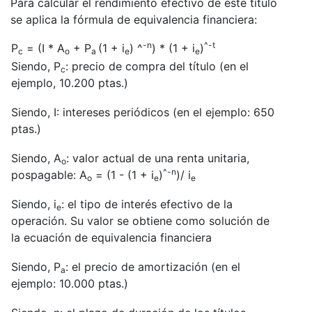
Para calcular el rendimiento efectivo de este título
se aplica la fórmula de equivalencia financiera:
-n
^-t
P
= (I * A
+ P
(1 + i
) ^
) * (1 + i
)
c
o
a
e
e
Siendo, P
: precio de compra del título (en el
c
ejemplo, 10.200 ptas.)
Siendo, I: intereses periódicos (en el ejemplo: 650
ptas.)
Siendo, A
: valor actual de una renta unitaria,
o
^-n
pospagable: A
= (1 - (1 + i
)
)/ i
o
e
e
Siendo, i
: el tipo de interés efectivo de la
e
operación. Su valor se obtiene como solución de
la ecuación de equivalencia financiera
Siendo, P
: el precio de amortización (en el
a
ejemplo: 10.000 ptas.)