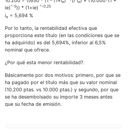
10.200 = ((650 * (1 - (1+i
)
)/ i
) + (10.000*(1 +
e
e
^-5
^-0,25
ie)
)) * (1+ie)
i
= 5,694 %
e
Por lo tanto, la rentabilidad efectiva que
proporciona este título (en las condiciones que se
ha adquirido) es del 5,694%, inferior al 6,5%
nominal que ofrece.
¿Por qué esta menor rentabilidad?.
Básicamente por dos motivos: primero, por que se
ha pagado por el título más que su valor nominal
(10.200 ptas. vs 10.000 ptas.) y segundo, por que
se ha desembolsado su importe 3 meses antes
que su fecha de emisión.