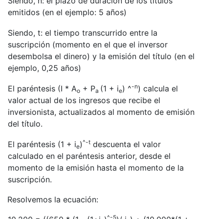
Siendo, n: el plazo de duración de los títulos
emitidos (en el ejemplo: 5 años)
Siendo, t: el tiempo transcurrido entre la
suscripción (momento en el que el inversor
desembolsa el dinero) y la emisión del título (en el
ejemplo, 0,25 años)
-n
El paréntesis (I * A
+ P
(1 + i
) ^
) calcula el
o
a
e
valor actual de los ingresos que recibe el
inversionista, actualizados al momento de emisión
del título.
^-t
El paréntesis (1 + i
)
descuenta el valor
e
calculado en el paréntesis anterior, desde el
momento de la emisión hasta el momento de la
suscripción.
Resolvemos la ecuación:
^-5