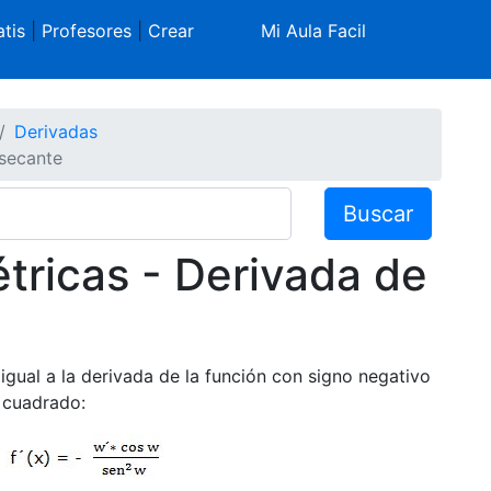
tis
|
Profesores
|
Crear
Mi Aula Facil
Derivadas
osecante
Buscar
tricas - Derivada de
igual a la derivada de la función con signo negativo
l cuadrado: