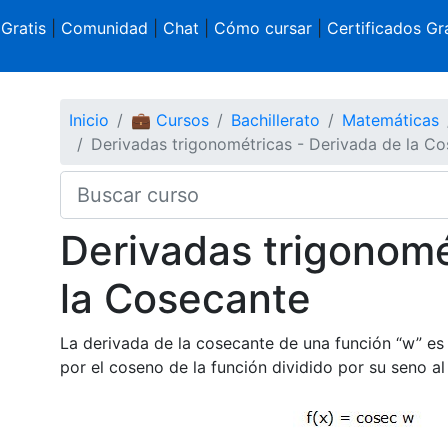
 Gratis
|
Comunidad
|
Chat
|
Cómo cursar
|
Certificados Gra
Inicio
💼 Cursos
Bachillerato
Matemáticas
Derivadas trigonométricas - Derivada de la C
Derivadas trigonomé
la Cosecante
La derivada de la cosecante de una función “w” es 
por el coseno de la función dividido por su seno a