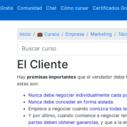
 Gratis
|
Comunidad
|
Chat
|
Cómo cursar
|
Certificados Gra
Inicio
💼 Cursos
Empresa
Marketing
Téc
El Cliente
Hay
premisas importantes
que el vendedor debe t
estas son:
Nunca debe negociar individualmente cada p
Nunca debe conceder en forma aislada
.
Empiece a negociar cuando
conozca todas la
Y por último, cuando comience a negociar te
partes deben obtener ganancias
, y que a la 