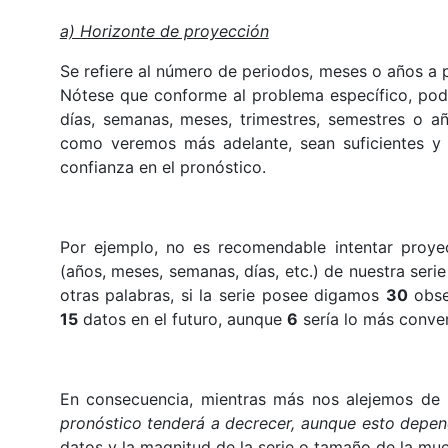
a) Horizonte de proyección
Se refiere al número de periodos, meses o años a pr
Nótese que conforme al problema específico, pod
días, semanas, meses, trimestres, semestres o a
como veremos más adelante, sean suficientes y 
confianza en el pronóstico.
Por ejemplo, no es recomendable intentar proy
(años, meses, semanas, días, etc.) de nuestra ser
otras palabras, si la serie posee digamos
30
obse
15
datos en el futuro, aunque
6
sería lo más conven
En consecuencia, mientras más nos alejemos de
pronóstico tenderá a decrecer, aunque esto depen
datos y la magnitud de la serie o tamaño de la mue