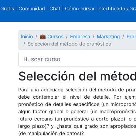
 Gratis
|
Comunidad
|
Chat
|
Cómo cursar
|
Certificados Gra
Inicio
💼 Cursos
Empresa
Marketing
Pron
Selección del método de pronóstico
Selección del métod
Para una adecuada selección del método de pronós
debe contemplar el nivel de detalle. Por eje
pronóstico de detalles específicos (un micropron
algún factor global o general (un macropronóstic
futuro cercano (un pronóstico a corto plazo), o p
largo plazo)? y, ¿hasta qué grado son apropiados 
(de manipulación de datos)?