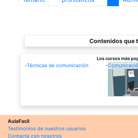
Contenidos que t
Los cursos más pop
-
Técnicas de comunicación
-
Comunicación
AulaFacil
Testimonios de nuestros usuarios
Contacta con nosotros