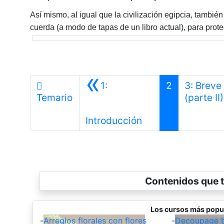
Así mismo, al igual que la civilización egipcia, tambié
cuerda (a modo de tapas de un libro actual), para pro
«
1:
2
3: Breve
Temario
(parte II)
Anterior
Introducción
Contenidos que t
Los cursos más popu
-
Arreglos florales con flores
-
Decoupage b