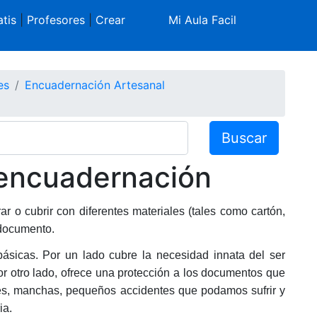
tis
|
Profesores
|
Crear
Mi Aula Facil
es
Encuadernación Artesanal
Buscar
a encuadernación
r o cubrir con diferentes materiales (tales como cartón,
 documento.
sicas. Por un lado cubre la necesidad innata del ser
r otro lado, ofrece una protección a los documentos que
s, manchas, pequeños accidentes que podamos sufrir y
ia.