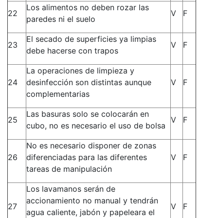
Los alimentos no deben rozar las
22
V
F
paredes ni el suelo
El secado de superficies ya limpias
23
V
F
debe hacerse con trapos
La operaciones de limpieza y
24
desinfección son distintas aunque
V
F
complementarias
Las basuras solo se colocarán en
25
V
F
cubo, no es necesario el uso de bolsa
No es necesario disponer de zonas
26
diferenciadas para las diferentes
V
F
tareas de manipulación
Los lavamanos serán de
accionamiento no manual y tendrán
27
V
F
agua caliente, jabón y papeleara el