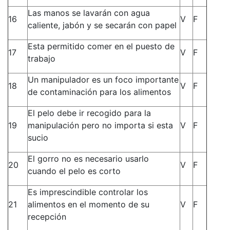
Las manos se lavarán con agua
16
V
F
caliente, jabón y se secarán con papel
Esta permitido comer en el puesto de
17
V
F
trabajo
Un manipulador es un foco importante
18
V
F
de contaminación para los alimentos
El pelo debe ir recogido para la
19
manipulación pero no importa si esta
V
F
sucio
El gorro no es necesario usarlo
20
V
F
cuando el pelo es corto
Es imprescindible controlar los
21
alimentos en el momento de su
V
F
recepción