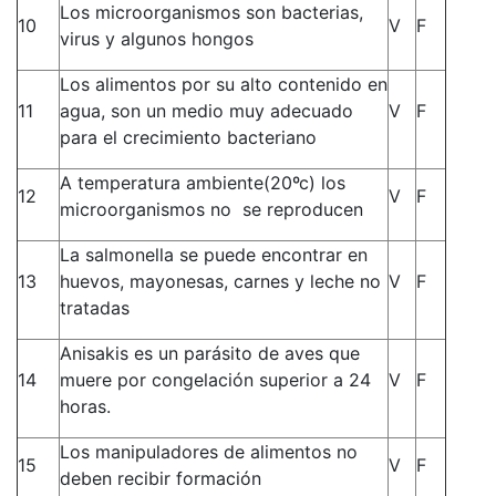
Los microorganismos son bacterias,
10
V
F
virus y algunos hongos
Los alimentos por su alto contenido en
11
agua, son un medio muy adecuado
V
F
para el crecimiento bacteriano
A temperatura ambiente(20ºc) los
12
V
F
microorganismos no se reproducen
La salmonella se puede encontrar en
13
huevos, mayonesas, carnes y leche no
V
F
tratadas
Anisakis es un parásito de aves que
14
muere por congelación superior a 24
V
F
horas.
Los manipuladores de alimentos no
15
V
F
deben recibir formación