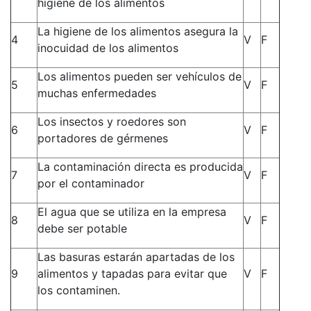
higiene de los alimentos
La higiene de los alimentos asegura la
4
V
F
inocuidad de los alimentos
Los alimentos pueden ser vehículos de
5
V
F
muchas enfermedades
Los insectos y roedores son
6
V
F
portadores de gérmenes
La contaminación directa es producida
7
V
F
por el contaminador
El agua que se utiliza en la empresa
8
V
F
debe ser potable
Las basuras estarán apartadas de los
9
alimentos y tapadas para evitar que
V
F
los contaminen.