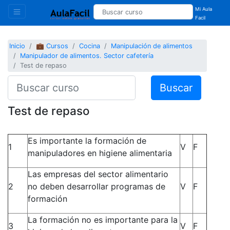
Mi Aula
Facil
Inicio
💼 Cursos
Cocina
Manipulación de alimentos
Manipulador de alimentos. Sector cafetería
Test de repaso
Buscar
Test de repaso
Es importante la formación de
1
V
F
manipuladores en higiene alimentaria
Las empresas del sector alimentario
2
no deben desarrollar programas de
V
F
formación
La formación no es importante para la
3
V
F