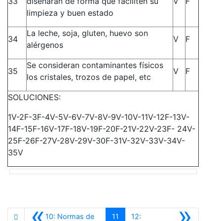
33
diseñaran de forma que faciliten su
V
F
limpieza y buen estado
La leche, soja, gluten, huevo son
34
V
F
alérgenos
Se consideran contaminantes físicos
35
V
F
los cristales, trozos de papel, etc
SOLUCIONES:
1V-2F-3F-4V-5V-6V-7V-8V-9V-10V-11V-12F-13V-
14F-15F-16V-17F-18V-19F-20F-21V-22V-23F- 24V-
25F-26F-27V-28V-29V-30F-31V-32V-33V-34V-
35V
«
»
10: Normas de
11
12: