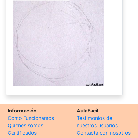
Información
AulaFacil
Cómo Funcionamos
Testimonios de
Quienes somos
nuestros usuarios
Certificados
Contacta con nosotros