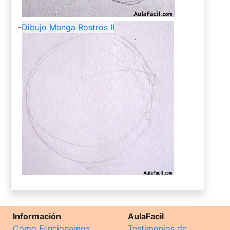
-
Dibujo Manga Rostros II
Información
AulaFacil
Cómo Funcionamos
Testimonios de