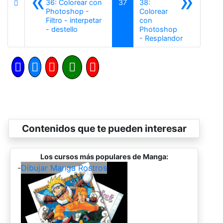
«
»
36: Colorear con
37
38:
Photoshop -
Colorear
Filtro - interpetar
con
Anterior
- destello
Photoshop
Siguiente
- Resplandor
Contenidos que te pueden interesar
Los cursos más populares de Manga:
-
Dibujar Manga Rostros