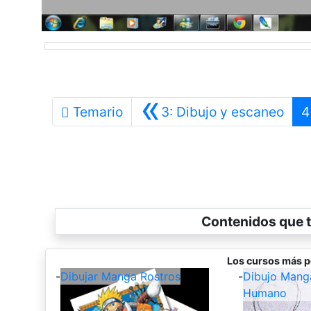
«
Ante
Temario
3: Dibujo y escaneo
4
Contenidos que t
Los cursos más p
-
Dibujar Manga Rostros
-
Dibujo Mang
Humano