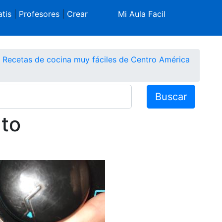
tis
|
Profesores
|
Crear
Mi Aula Facil
Recetas de cocina muy fáciles de Centro América
Buscar
ato