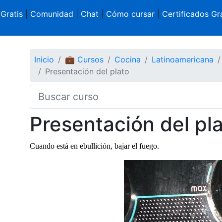
 Gratis
|
Comunidad
|
Chat
|
Cómo cursar
|
Certificados Gra
Inicio
💼 Cursos
Cocina
Latinoamericana
Presentación del plato
Presentación del pl
Cuando está en ebullición, bajar el fuego.