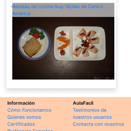
-
Recetas de cocina muy fáciles de Centro
América
Información
AulaFacil
Cómo Funcionamos
Testimonios de
Quienes somos
nuestros usuarios
Certificados
Contacta con nosotros
Profesores Expertos