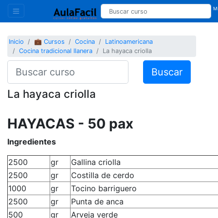
Mi
Inicio
💼 Cursos
Cocina
Latinoamericana
Cocina tradicional llanera
La hayaca criolla
Buscar
La hayaca criolla
HAYACAS - 50 pax
Ingredientes
2500
gr
Gallina criolla
2500
gr
Costilla de cerdo
1000
gr
Tocino barriguero
2500
gr
Punta de anca
500
gr
Arveja verde