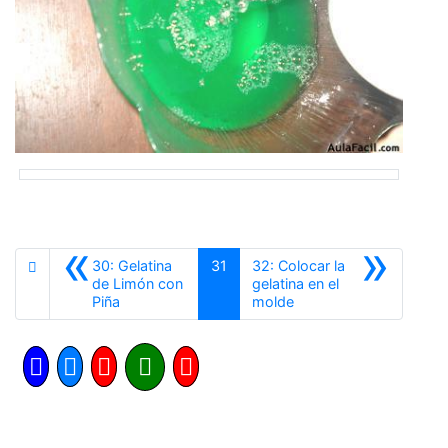
«
»
30: Gelatina
31
32: Colocar la
de Limón con
gelatina en el
Anterior
Siguiente
Piña
molde