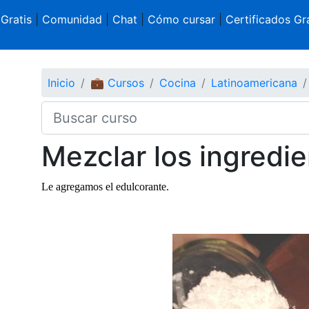
 Gratis
|
Comunidad
|
Chat
|
Cómo cursar
|
Certificados Gra
Inicio
💼 Cursos
Cocina
Latinoamericana
Mezclar los ingredi
Le agregamos el edulcorante.