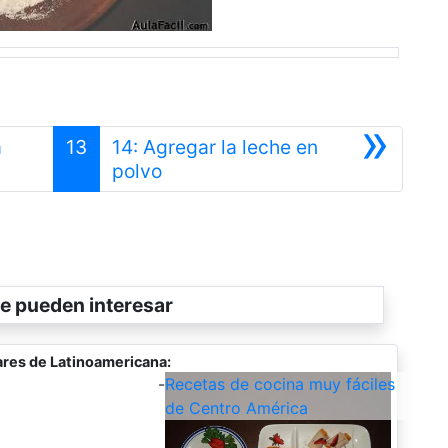
»
a
13
14: Agregar la leche en
Siguiente
polvo
e pueden interesar
res de Latinoamericana:
-
Recetas de cocina muy fáciles
de Centro América