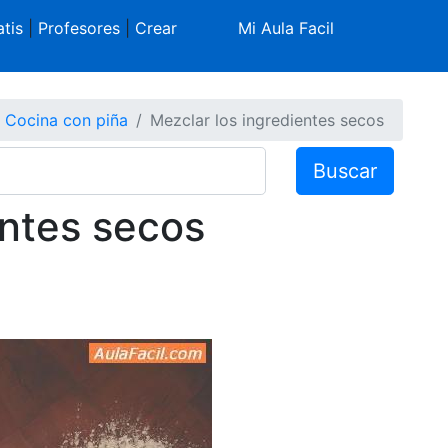
tis
|
Profesores
|
Crear
Mi Aula Facil
Cocina con piña
Mezclar los ingredientes secos
Buscar
entes secos