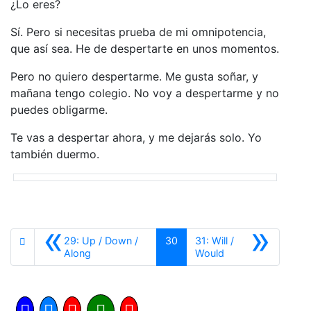
¿Lo eres?
Sí. Pero si necesitas prueba de mi omnipotencia,
que así sea. He de despertarte en unos momentos.
Pero no quiero despertarme. Me gusta soñar, y
mañana tengo colegio. No voy a despertarme y no
puedes obligarme.
Te vas a despertar ahora, y me dejarás solo. Yo
también duermo.
«
»
29: Up / Down /
30
31: Will /
Anterior
Siguiente
Along
Would