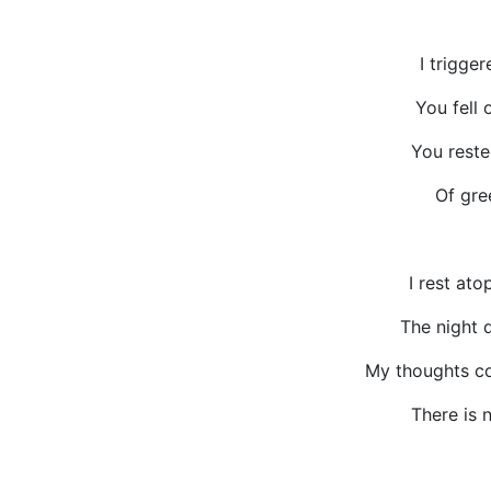
I trigge
You fell 
You reste
Of gre
I rest ato
The night 
My thoughts c
There is 