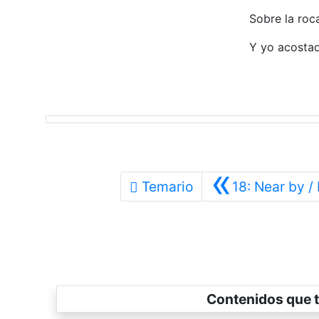
Sobre la roca
Y yo acostad
«
Temario
18: Near by /
Contenidos que t