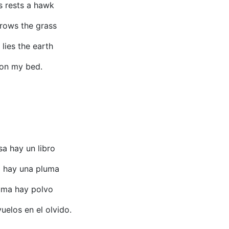
s rests a hawk
grows the grass
lies the earth
 on my bed.
a hay un libro
o hay una pluma
uma hay polvo
elos en el olvido.