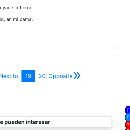
 yace la tierra,
o, en mi cama.
»
Anterior
Siguiente
 Next to
19
20: Opposite
e pueden interesar