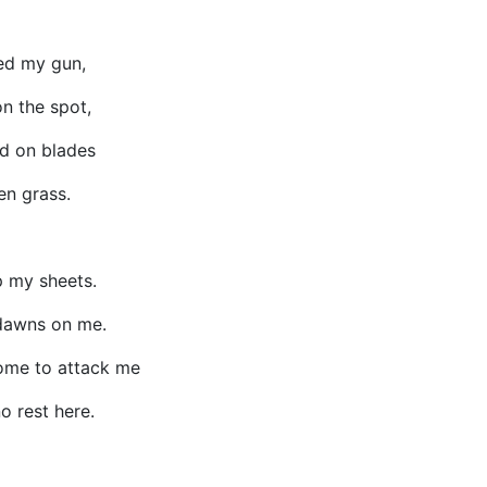
red my gun,
on the spot,
d on blades
en grass.
p my sheets.
dawns on me.
ome to attack me
no rest here.