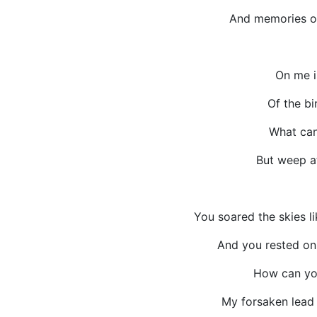
And memories of 
On me is
Of the bi
What can
But weep at
You soared the skies l
And you rested on 
How can yo
My forsaken lead