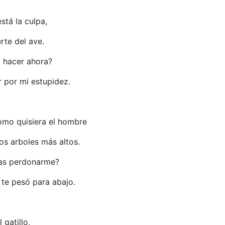
stá la culpa,
rte del ave.
 hacer ahora?
 por mi estupidez.
como quisiera el hombre
os arboles más altos.
as perdonarme?
te pesó para abajo.
l gatillo,