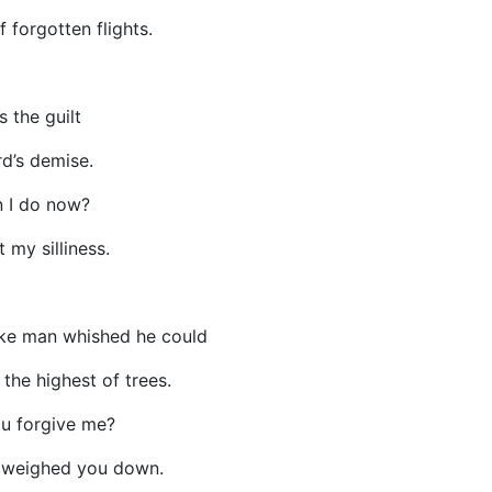
forgotten flights.
 the guilt
rd’s demise.
 I do now?
 my silliness.
ike man whished he could
the highest of trees.
u forgive me?
 weighed you down.