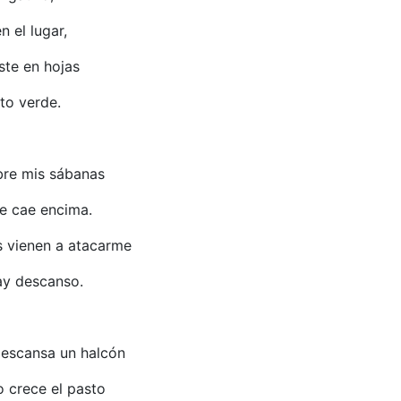
n el lugar,
te en hojas
to verde.
re mis sábanas
e cae encima.
 vienen a atacarme
ay descanso.
descansa un halcón
o crece el pasto