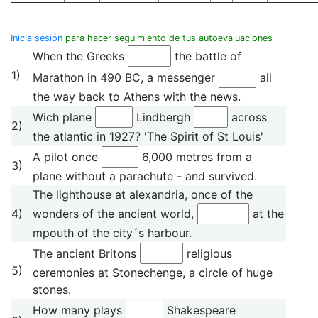
Inicia sesión
para hacer seguimiento de tus autoevaluaciones
When the Greeks
the battle of
1)
Marathon in 490 BC, a messenger
all
the way back to Athens with the news.
Wich plane
Lindbergh
across
2)
the atlantic in 1927? 'The Spirit of St Louis'
A pilot once
6,000 metres from a
3)
plane without a parachute - and survived.
The lighthouse at alexandria, once of the
4)
wonders of the ancient world,
at the
mpouth of the city´s harbour.
The ancient Britons
religious
5)
ceremonies at Stonechenge, a circle of huge
stones.
How many plays
Shakespeare