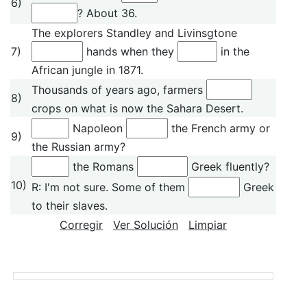
6)
? About 36.
The explorers Standley and Livinsgtone
7)
hands when they
in the
African jungle in 1871.
Thousands of years ago, farmers
8)
crops on what is now the Sahara Desert.
Napoleon
the French army or
9)
the Russian army?
the Romans
Greek fluently?
10)
R: I'm not sure. Some of them
Greek
to their slaves.
Corregir
Ver Solución
Limpiar