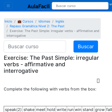
Mi
Inicio
💼 Cursos
Idiomas
Inglés
Repaso Gramática Nivel 2: The Past
Exercise: The Past Simple: irregular verbs - affirmative and
interrogative
Buscar
Exercise: The Past Simple: irregular
verbs - affirmative and
interrogative
Complete the following with verbs from the box:
speak(2)
shake
meet
hold
write
run
win
stand
grow
fall